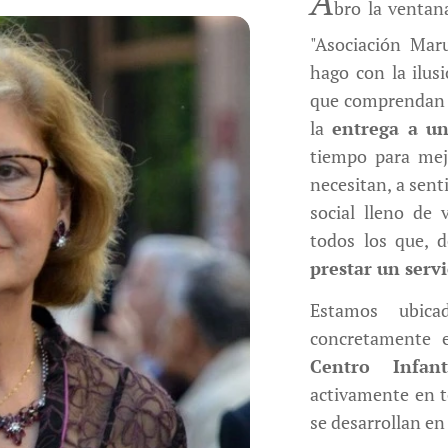
A
bro la ventan
"Asociación Maru
hago con la ilus
que comprendan l
la
entrega a u
tiempo para mejo
necesitan, a senti
social lleno de 
todos los que, 
prestar un serv
Estamos ubica
concretamente 
Centro Infan
activamente en t
se desarrollan en